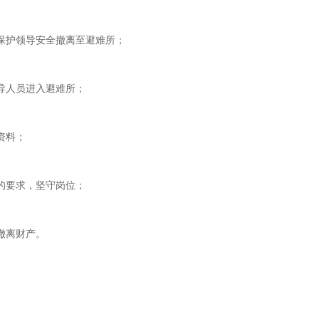
保护领导安全撤离至避难所；
导人员进入避难所；
资料；
的要求，坚守岗位；
撤离财产。