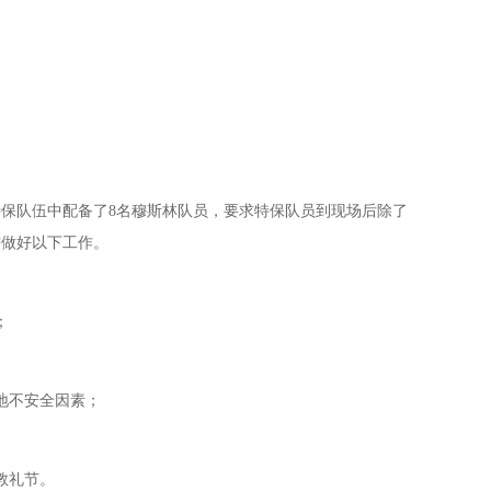
保队伍中配备了8名穆斯林队员，要求特保队员到现场后除了
需做好以下工作。
；
地不安全因素；
教礼节。